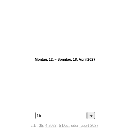
Montag, 12. – Sonntag, 18. April 2027
➜
z.B.
35
,
4 2027
,
5 Dez.
oder
rupert 2027
.