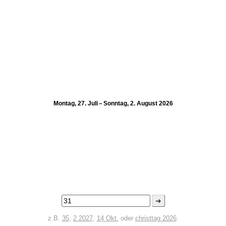
Montag, 27. Juli – Sonntag, 2. August 2026
➜
z.B.
35
,
2 2027
,
14 Okt.
oder
christtag 2026
.