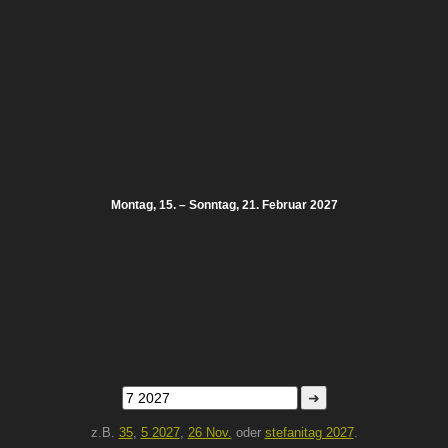
Montag, 15. – Sonntag, 21. Februar 2027
➜
z.B.
35
,
5 2027
,
26 Nov.
oder
stefanitag 2027
.