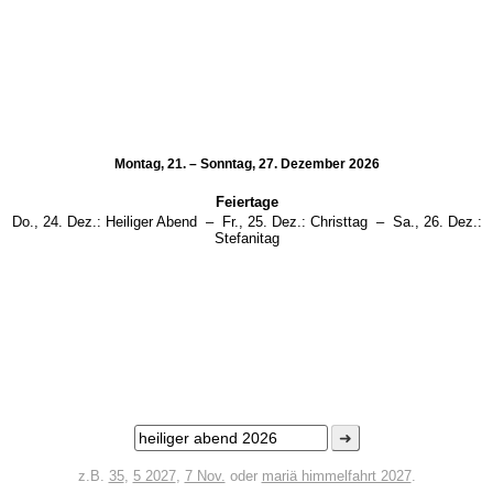
Montag, 21. – Sonntag, 27. Dezember 2026
Feiertage
Do., 24. Dez.:
Heiliger Abend
–
Fr., 25. Dez.:
Christtag
–
Sa., 26. Dez.:
Stefanitag
➜
z.B.
35
,
5 2027
,
7 Nov.
oder
mariä himmelfahrt 2027
.