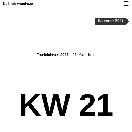
☰
Kalenderwoche
.at
Kalender mit Feiertagen und Kalenderwochen
Kalender 2027
Über Kalenderwoche.at
Datenschutz und Cookies
Fronleichnam 2027
– 27. Mai – ist in
KW 21