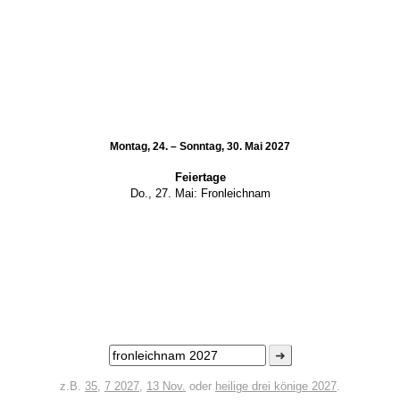
Montag, 24. – Sonntag, 30. Mai 2027
Feiertage
Do., 27. Mai:
Fronleichnam
➜
z.B.
35
,
7 2027
,
13 Nov.
oder
heilige drei könige 2027
.